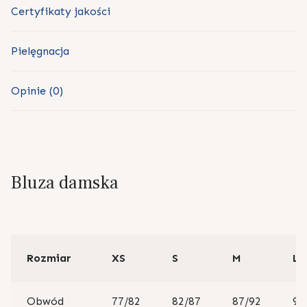
Certyfikaty jakości
Pielęgnacja
Opinie (0)
Bluza damska
Rozmiar
XS
S
M
L
Obwód
77/82
82/87
87/92
92