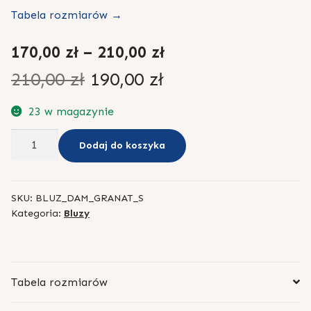
Tabela rozmiarów →
Zakres
170,00
zł
–
210,00
zł
cen:
Pierwotna
Aktualna
210,00
zł
190,00
zł
od
cena
cena
23 w magazynie
170,00 zł
wynosiła:
wynosi:
ilość
Dodaj do koszyka
do
Bluza
210,00 zł.
190,00 zł.
damska
210,00 zł
SKU:
BLUZ_DAM_GRANAT_S
Kategoria:
Bluzy
Tabela rozmiarów