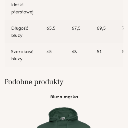
klatki
piersiowej
Długość
65,5
67,5
69,5
71
bluzy
Szerokość
45
48
51
54
bluzy
Podobne produkty
Bluza męska