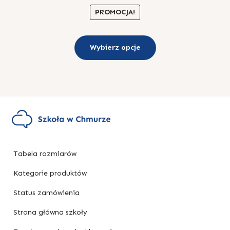
Oceniono
PROMOCJA!
5.00
na 5
Ten
Wybierz opcje
produkt
ma
wiele
wariantów.
Opcje
można
wybrać
na
Tabela rozmiarów
stronie
produktu
Kategorie produktów
Status zamówienia
Strona główna szkoły